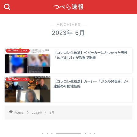
つべら速報
― ARCHIVES ―
2023年 6月
YouTubeニュース
【コレコレ生放送】ベビーカーにぶつかった男性
「めざまし8」が誤報で謝罪
YouTubeニュース
【コレコレ生放送】ガーシー「ガシル関係者」が
逮捕の可能性疑惑
HOME
2023年
6月