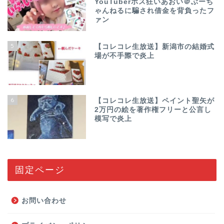
YouTuberホス狂いあおい＠ぶーち
ゃんねるに騙され借金を背負ったフ
ァン
5
【コレコレ生放送】新潟市の結婚式
場が不手際で炎上
6
【コレコレ生放送】ペイント聖矢が
2万円の絵を著作権フリーと公言し
模写で炎上
固定ページ
お問い合わせ