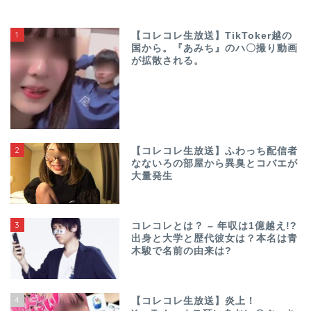
1
【コレコレ生放送】TikToker越の
国から。『あみち』のハ〇撮り動画
が拡散される。
2
【コレコレ生放送】ふわっち配信者
なないろの部屋から異臭とコバエが
大量発生
3
コレコレとは？ – 年収は1億越え!?
出身と大学と歴代彼女は？本名は青
木駿で名前の由来は?
4
【コレコレ生放送】炎上！