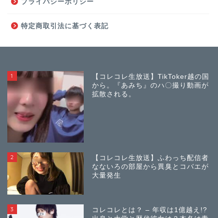
プライバシーポリシー
特定商取引法に基づく表記
1
【コレコレ生放送】TikToker越の国
から。『あみち』のハ〇撮り動画が
拡散される。
2
【コレコレ生放送】ふわっち配信者
なないろの部屋から異臭とコバエが
大量発生
3
コレコレとは？ – 年収は1億越え!?