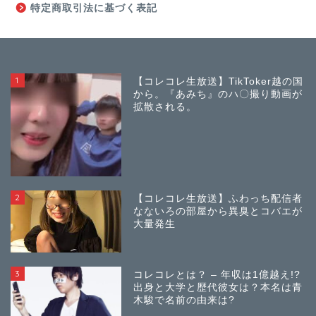
特定商取引法に基づく表記
1
【コレコレ生放送】TikToker越の国
から。『あみち』のハ〇撮り動画が
拡散される。
2
【コレコレ生放送】ふわっち配信者
なないろの部屋から異臭とコバエが
大量発生
3
コレコレとは？ – 年収は1億越え!?
出身と大学と歴代彼女は？本名は青
木駿で名前の由来は?