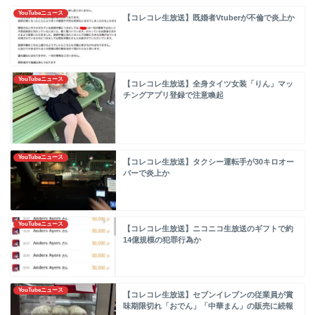
YouTubeニュース
【コレコレ生放送】既婚者Vtuberが不倫で炎上か
YouTubeニュース
【コレコレ生放送】全身タイツ女装「りん」マッ
チングアプリ登録で注意喚起
YouTubeニュース
【コレコレ生放送】タクシー運転手が30キロオー
バーで炎上か
YouTubeニュース
【コレコレ生放送】ニコニコ生放送のギフトで約
14億規模の犯罪行為か
YouTubeニュース
【コレコレ生放送】セブンイレブンの従業員が賞
味期限切れ「おでん」「中華まん」の販売に続報