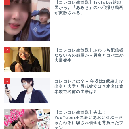
1
【コレコレ生放送】TikToker越の
国から。『あみち』のハ〇撮り動画
が拡散される。
2
【コレコレ生放送】ふわっち配信者
なないろの部屋から異臭とコバエが
大量発生
3
コレコレとは？ – 年収は1億越え!?
出身と大学と歴代彼女は？本名は青
木駿で名前の由来は?
4
【コレコレ生放送】炎上！
YouTuberホス狂いあおい＠ぶーち
ゃんねるに騙され借金を背負ったフ
ァン