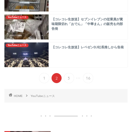
YouTubeニュース
【コレコレ生放送】セブンイレブンの従業員が賞
味期限切れ「おでん」「中華まん」の販売を内部
告発
YouTubeニュース
【コレコレ生放送】レペゼンDJ社長推しから告発
...
1
2
3
16
HOME
YouTubeニュース