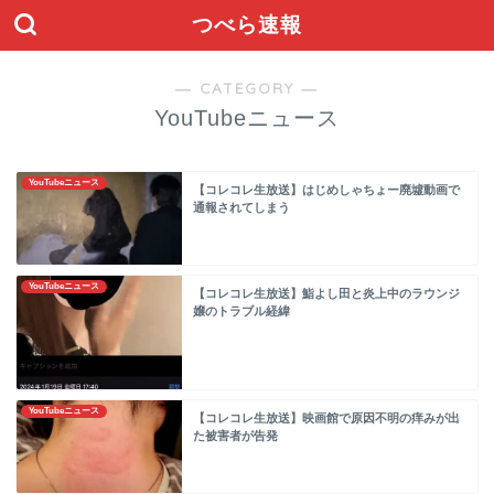
つべら速報
― CATEGORY ―
YouTubeニュース
YouTubeニュース
【コレコレ生放送】はじめしゃちょー廃墟動画で
通報されてしまう
YouTubeニュース
【コレコレ生放送】鮨よし田と炎上中のラウンジ
嬢のトラブル経緯
YouTubeニュース
【コレコレ生放送】映画館で原因不明の痒みが出
た被害者が告発