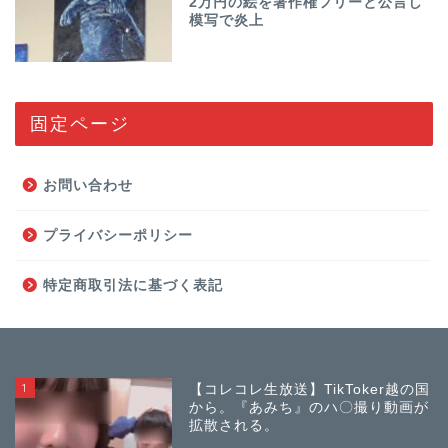
2万円の絵を著作権フリーと公言し
模写で炎上
固定ページ
お問い合わせ
プライバシーポリシー
特定商取引法に基づく表記
1
【コレコレ生放送】TikToker越の国
から。『あみち』のハ〇撮り動画が
拡散される。