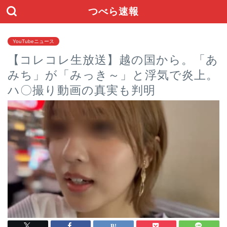
つべら速報
YouTubeニュース
【コレコレ生放送】越の国から。「あ
みち」が「みっき～」と浮気で炎上。
ハ〇撮り動画の真実も判明