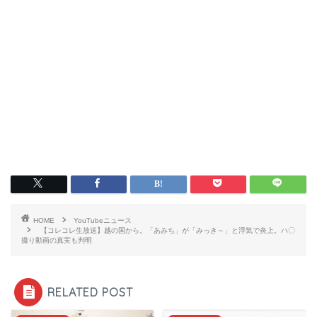
HOME
YouTubeニュース
【コレコレ生放送】越の国から。「あみち」が「みっき～」と浮気で炎上。ハ〇
撮り動画の真実も判明
RELATED POST