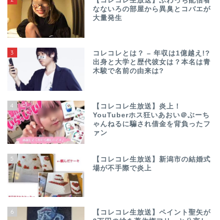
【コレコレ生放送】ふわっち配信者
なないろの部屋から異臭とコバエが
大量発生
3
コレコレとは？ – 年収は1億越え!?
出身と大学と歴代彼女は？本名は青
木駿で名前の由来は?
4
【コレコレ生放送】炎上！
YouTuberホス狂いあおい＠ぶーち
ゃんねるに騙され借金を背負ったフ
ァン
5
【コレコレ生放送】新潟市の結婚式
場が不手際で炎上
6
【コレコレ生放送】ペイント聖矢が