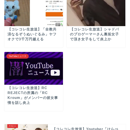
【コレコレ生放送】「全教共
【コレコレ生放送】シャドバ
済なるぞうぬいぐるみ」ヤフ
のプロゲーマーさん裏垢女子
オクで3千万円越える
で頂き女子をして炎上か
YouTubeニュース
【コレコレ生放送】RC
REJECTの所属の「RC
Kroum」がメンバーの彼女事
情を話し炎上
【コレコレ生放送】Youtuber「はらぺ