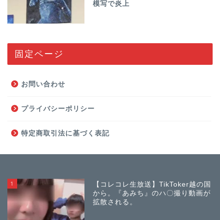
模写で炎上
固定ページ
お問い合わせ
プライバシーポリシー
特定商取引法に基づく表記
1
【コレコレ生放送】TikToker越の国
から。『あみち』のハ〇撮り動画が
拡散される。