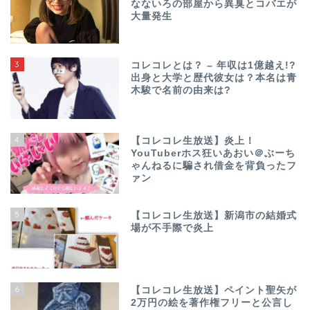
なないろの部屋から異臭とコバエが
大量発生
3
コレコレとは？ – 年収は1億越え!?
出身と大学と歴代彼女は？本名は青
木駿で名前の由来は?
4
【コレコレ生放送】炎上！
YouTuberホス狂いあおい＠ぶーち
ゃんねるに騙され借金を背負ったフ
ァン
5
【コレコレ生放送】新潟市の結婚式
場が不手際で炎上
6
【コレコレ生放送】ペイント聖矢が
2万円の絵を著作権フリーと公言し