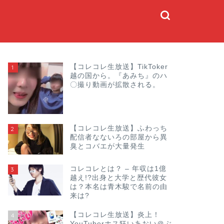
【コレコレ生放送】TikToker
1
越の国から。『あみち』のハ
〇撮り動画が拡散される。
【コレコレ生放送】ふわっち
2
配信者なないろの部屋から異
臭とコバエが大量発生
コレコレとは？ – 年収は1億
3
越え!?出身と大学と歴代彼女
は？本名は青木駿で名前の由
来は?
【コレコレ生放送】炎上！
4
YouTuberホス狂いあおい＠ぶ