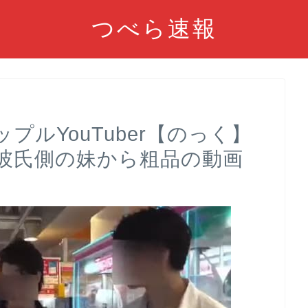
つべら速報
ルYouTuber【のっく】
彼氏側の妹から粗品の動画