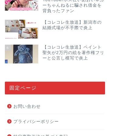
ーちゃんねるに騙され借金を
背負ったファン
【コレコレ生放送】新潟市の
5
結婚式場が不手際で炎上
【コレコレ生放送】ペイント
6
聖矢が2万円の絵を著作権フリ
ーと公言し模写で炎上
固定ページ
お問い合わせ
プライバシーポリシー