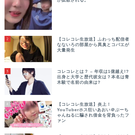
が拡散される。
2
【コレコレ生放送】ふわっち配信者
なないろの部屋から異臭とコバエが
大量発生
3
コレコレとは？ – 年収は1億越え!?
出身と大学と歴代彼女は？本名は青
木駿で名前の由来は?
4
【コレコレ生放送】炎上！
YouTuberホス狂いあおい＠ぶーち
ゃんねるに騙され借金を背負ったフ
ァン