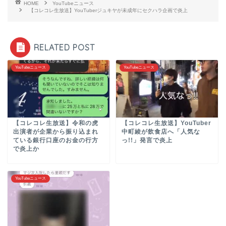
HOME
YouTubeニュース
【コレコレ生放送】YouTuberジュキヤが未成年にセクハラ企画で炎上
RELATED POST
YouTubeニュース
YouTubeニュース
【コレコレ生放送】令和の虎
【コレコレ生放送】YouTuber
出演者が企業から振り込まれ
中町綾が飲食店へ「人気な
ている銀行口座のお金の行方
っ!!」発言で炎上
で炎上か
YouTubeニュース