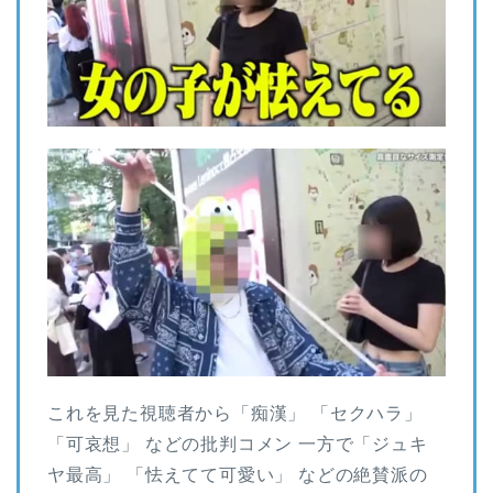
これを見た視聴者から「痴漢」 「セクハラ」
「可哀想」 などの批判コメン 一方で「ジュキ
ヤ最高」 「怯えてて可愛い」 などの絶賛派の