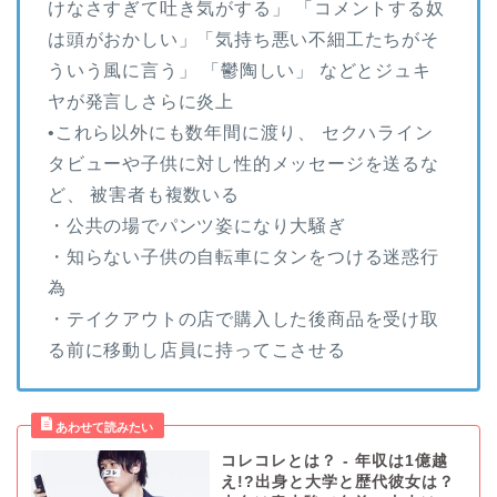
けなさすぎて吐き気がする」 「コメントする奴
は頭がおかしい」「気持ち悪い不細工たちがそ
ういう風に言う」 「鬱陶しい」 などとジュキ
ヤが発言しさらに炎上
•これら以外にも数年間に渡り、 セクハライン
タビューや子供に対し性的メッセージを送るな
ど、 被害者も複数いる
・公共の場でパンツ姿になり大騒ぎ
・知らない子供の自転車にタンをつける迷惑行
為
・テイクアウトの店で購入した後商品を受け取
る前に移動し店員に持ってこさせる
コレコレとは？ - 年収は1億越
え!?出身と大学と歴代彼女は？