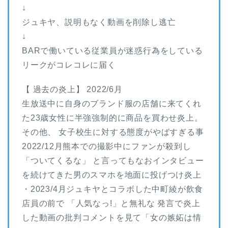
↓
ジュキヤ、説明もなく動画を削除し逃亡
↓
BARで働いている従業員が迷惑行為をしている
リークがコレコレに届く
【 過去の炎上】 2022/6月
生放送中に自身のブランド服の店舗に来てくれ
た23歳女性に半強強制的に商品を買わせ炎上。
その他、 女子校生に対する態度がやばすぎる事
2022/12月熊本での撮影中にファンが殺到し
「ついてくるな」 と言ってもなおインタビュー
を続けてきた男のスマホを地面に投げつけ炎上
・2023/4月ジュキヤとコラボした中町綾が飲食
店員の前で 「人気なっ!」と無礼な 発言で炎上
した動画の批判コメントを見て「女の嫉妬は情