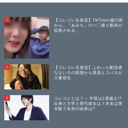
1
【コレコレ生放送】TikToker越の国
から。『あみち』のハ〇撮り動画が
拡散される。
2
【コレコレ生放送】ふわっち配信者
なないろの部屋から異臭とコバエが
大量発生
3
コレコレとは？ – 年収は1億越え!?
出身と大学と歴代彼女は？本名は青
木駿で名前の由来は?