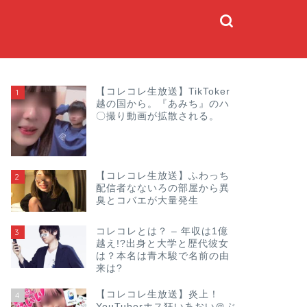
【コレコレ生放送】TikToker
1
越の国から。『あみち』のハ
〇撮り動画が拡散される。
【コレコレ生放送】ふわっち
2
配信者なないろの部屋から異
臭とコバエが大量発生
コレコレとは？ – 年収は1億
3
越え!?出身と大学と歴代彼女
は？本名は青木駿で名前の由
来は?
【コレコレ生放送】炎上！
4
YouTuberホス狂いあおい＠ぶ