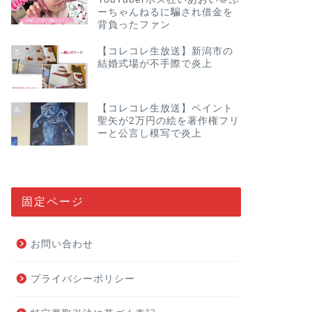
ーちゃんねるに騙され借金を
背負ったファン
【コレコレ生放送】新潟市の
5
結婚式場が不手際で炎上
【コレコレ生放送】ペイント
6
聖矢が2万円の絵を著作権フリ
ーと公言し模写で炎上
固定ページ
お問い合わせ
プライバシーポリシー