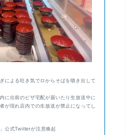
ぎによる吐き気でロからそばを噴き出して
内に出前のピザ宅配が届いたり生放送中に
者が現れ店内での生放送が禁止になってし
式Twitterが注意喚起