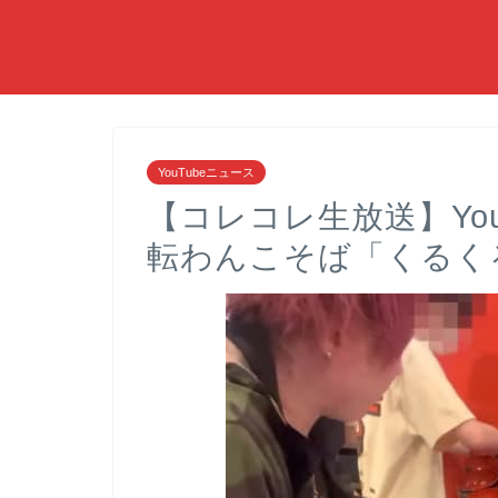
YouTubeニュース
【コレコレ生放送】You
転わんこそば「くるく