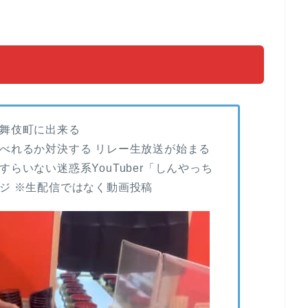
舞伎町に出来る
べれるか対決する リレー生放送が始まる
らいない迷惑系YouTuber「しんやっち
ジ ※生配信ではなく動画投稿