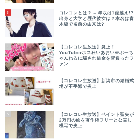
3
コレコレとは？ – 年収は1億越え!?
出身と大学と歴代彼女は？本名は青
木駿で名前の由来は?
4
【コレコレ生放送】炎上！
YouTuberホス狂いあおい＠ぶーち
ゃんねるに騙され借金を背負ったフ
ァン
5
【コレコレ生放送】新潟市の結婚式
場が不手際で炎上
6
【コレコレ生放送】ペイント聖矢が
2万円の絵を著作権フリーと公言し
模写で炎上