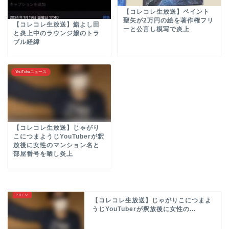
【コレコレ生放送】ペイント
聖矢が2万円の絵を著作権フリ
【コレコレ生放送】鮨よし田
ーと公言し模写で炎上
と炎上中のラウンジ嬢のトラ
ブル経緯
YouTubeニュース
【コレコレ生放送】じゃがり
こにつまようじYouTuberが釈
放後に女性のマンション名と
部屋番号を晒し炎上
【コレコレ生放送】じゃがりこにつまよ
うじYouTuberが釈放後に女性の...