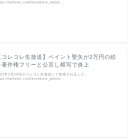
tps://twfixinc.com/korekore_tantei …
【コレコレ生放送】ペイント聖矢が2万円の絵
を著作権フリーと公言し模写で炎上
023年1月14日のコレコレ生放送にて告発されました。
tps://twfixinc.com/korekore_peinto …