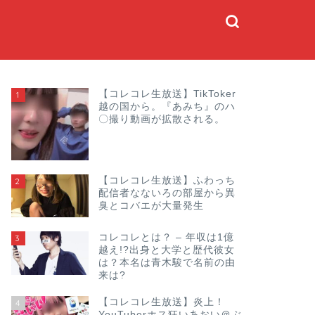
【コレコレ生放送】TikToker
1
越の国から。『あみち』のハ
〇撮り動画が拡散される。
【コレコレ生放送】ふわっち
2
配信者なないろの部屋から異
臭とコバエが大量発生
コレコレとは？ – 年収は1億
3
越え!?出身と大学と歴代彼女
は？本名は青木駿で名前の由
来は?
【コレコレ生放送】炎上！
4
YouTuberホス狂いあおい＠ぶ