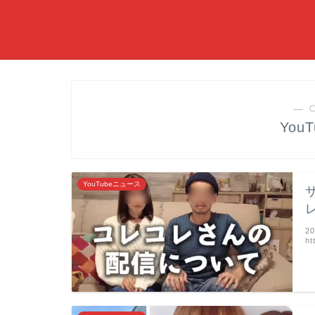
― 
You
YouTubeニュース
2
ht