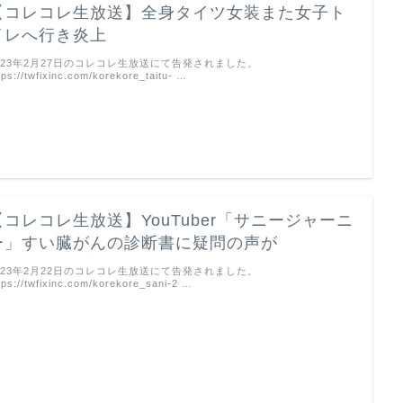
【コレコレ生放送】全身タイツ女装また女子ト
イレへ行き炎上
023年2月27日のコレコレ生放送にて告発されました。
tps://twfixinc.com/korekore_taitu- …
【コレコレ生放送】YouTuber「サニージャーニ
ー」すい臓がんの診断書に疑問の声が
023年2月22日のコレコレ生放送にて告発されました。
tps://twfixinc.com/korekore_sani-2 …