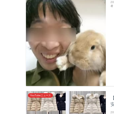
2
者
YouTubeニュース
2