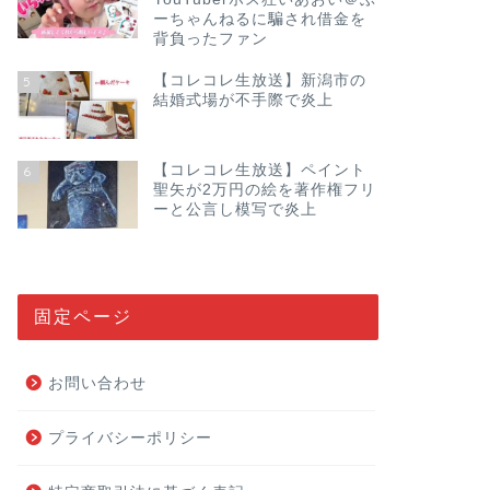
ーちゃんねるに騙され借金を
背負ったファン
【コレコレ生放送】新潟市の
5
結婚式場が不手際で炎上
【コレコレ生放送】ペイント
6
聖矢が2万円の絵を著作権フリ
ーと公言し模写で炎上
固定ページ
お問い合わせ
プライバシーポリシー