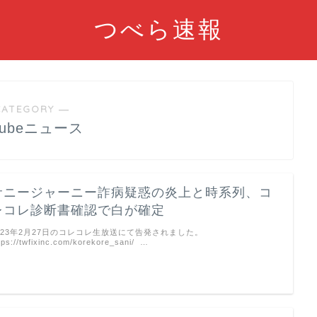
つべら速報
CATEGORY ―
Tubeニュース
サニージャーニー詐病疑惑の炎上と時系列、コ
レコレ診断書確認で白が確定
023年2月27日のコレコレ生放送にて告発されました。
tps://twfixinc.com/korekore_sani/ …