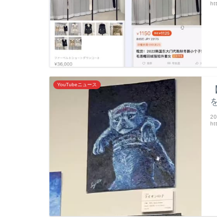
ht
YouTubeニュース
2
ht