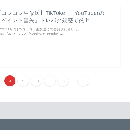
コレコレ生放送】TikToker、 YouTuberの
「ペイント聖矢」トレパク疑惑で炎上
023年1月7日のコレコレ生放送にて告発されました。
tps://twfixinc.com/korekore_peinto- …
...
8
9
10
11
12
16