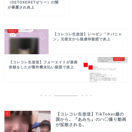
（DETOXERETゼリー）の闇
が暴露され炎上
【コレコレ生放送】レぺゼン「チバニャ
ン」元彼女から猫虐待疑惑で炎上
【コレコレ生放送】フォーエイトが楽曲
依頼をしたが製作費未払い疑惑で炎上
1
【コレコレ生放送】TikToker越の
国から。『あみち』のハ〇撮り動画
が拡散される。