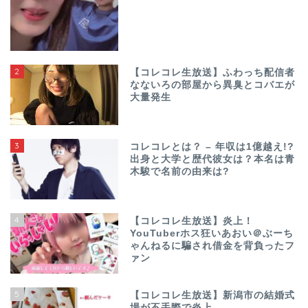
2
【コレコレ生放送】ふわっち配信者
なないろの部屋から異臭とコバエが
大量発生
3
コレコレとは？ – 年収は1億越え!?
出身と大学と歴代彼女は？本名は青
木駿で名前の由来は?
4
【コレコレ生放送】炎上！
YouTuberホス狂いあおい＠ぶーち
ゃんねるに騙され借金を背負ったフ
ァン
5
【コレコレ生放送】新潟市の結婚式
場が不手際で炎上