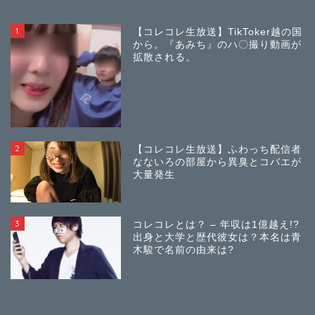
1
【コレコレ生放送】TikToker越の国
から。『あみち』のハ〇撮り動画が
拡散される。
2
【コレコレ生放送】ふわっち配信者
なないろの部屋から異臭とコバエが
大量発生
3
コレコレとは？ – 年収は1億越え!?
出身と大学と歴代彼女は？本名は青
木駿で名前の由来は?