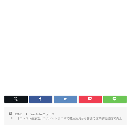
HOME
YouTubeニュース
【コレコレ生放送】コムドットまつりで書店店員から告発で詐欺被害疑惑で炎上