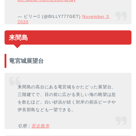
— ビリー (@BILLY777GET)
November 3,
2020
来間島
竜宮城展望台
来間島の高台にある竜宮城をかたどった展望台。
三階建てで、目の前に広がる美しい海の眺望は息
を飲むほど。白い砂浜が続く対岸の前浜ビーチや
伊良部島なども一望できる。
引用：
宮古島市