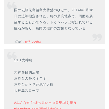
国の史跡先島諸島火番盛のひとつ。2014年3月18
日に追加指定された。島の最高地点で、周囲を展
望することができる。トゥンバラと呼ばれている
巨石があり、島民の信仰の対象となっている
引用：
wikipedia
11/1大神島
大神多目的広場
遠見台の番犬？？？
遠見台から見た池間大橋
大神島スロープ
#みんなの沖縄の思い出
#首里城を想う
pic.twitter.com/IEx68Hw9ay