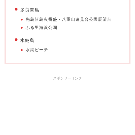
多良間島
先島諸島火番盛・八重山遠見台公園展望台
ふる里海浜公園
水納島
水納ビーチ
スポンサーリンク