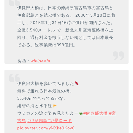
伊良部大橋は、日本の沖縄県宮古島市の宮古島と
伊良部島とを結ぶ橋である。 2006年3月18日に着
工し、2015年1月31日16時に供用が開始された。
全長3,540メートル で、新北九州空港連絡橋を上
回り、通行料金を徴収しない橋としては日本最長
である。総事業費は399億円。
引用：
wikipedia
伊良部大橋を歩いてみました
無料で渡れる日本最長の橋。
3,540mで合ってるかな。
紺碧の海と水平線
ウミガメの泳ぐ姿も見えたよー
#伊良部大橋
#宮
古島
#伊良部島
#絶景ロード
pic.twitter.com/yNXke9Kov0