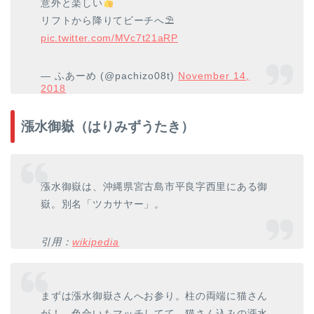
意外と楽しい
リフトから降りてビーチへ⛱
pic.twitter.com/MVc7t21aRP
— ふあーめ (@pachizo08t)
November 14,
2018
漲水御嶽（はりみずうたき）
漲水御嶽は、沖縄県宮古島市平良字西里にある御
嶽。別名「ツカサヤー」。
引用：
wikipedia
まずは漲水御嶽さんへお参り。柱の両端に猫さん
が！ 色合いもマッチしてて、猫さん込みの漲水