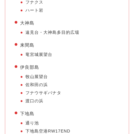
フナクス
ハート岩
大神島
遠見台・大神島多目的広場
来間島
竜宮城展望台
伊良部島
牧山展望台
佐和田の浜
フナウサギバナタ
渡口の浜
下地島
通り池
下地島空港RW17END