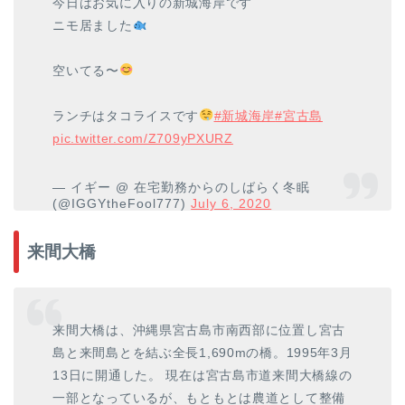
今日はお気に入りの新城海岸です
ニモ居ました
空いてる〜
ランチはタコライスです
#新城海岸
#宮古島
pic.twitter.com/Z709yPXURZ
— イギー @ 在宅勤務からのしばらく冬眠
(@IGGYtheFool777)
July 6, 2020
来間大橋
来間大橋は、沖縄県宮古島市南西部に位置し宮古
島と来間島とを結ぶ全長1,690mの橋。1995年3月
13日に開通した。 現在は宮古島市道来間大橋線の
一部となっているが、もともとは農道として整備