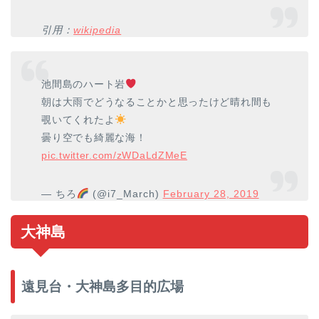
引用：
wikipedia
池間島のハート岩
朝は大雨でどうなることかと思ったけど晴れ間も
覗いてくれたよ
曇り空でも綺麗な海！
pic.twitter.com/zWDaLdZMeE
— ちろ
(@i7_March)
February 28, 2019
大神島
遠見台・大神島多目的広場