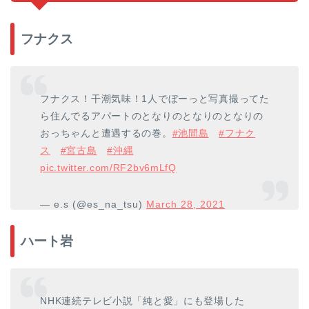
フナクス
フナクス！干潮気味！1人でぼーっと写真撮ってた
ら住んでるアパートのとなりのとなりのとなりの
おっちゃんと遭遇するの巻。
#池間島
#フナク
ス
#宮古島
#沖縄
pic.twitter.com/RF2bv6mLfQ
— e.s (@es_na_tsu)
March 28, 2021
ハート岩
NHK連続テレビ小説「純と愛」にも登場した