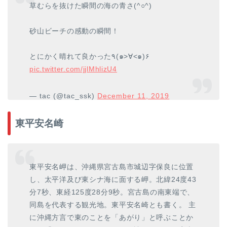
草むらを抜けた瞬間の海の青さ(^○^)
砂山ビーチの感動の瞬間！
とにかく晴れて良かった٩(๑>∀<๑)۶
pic.twitter.com/jjlMhlizU4
— tac (@tac_ssk)
December 11, 2019
東平安名崎
東平安名岬は、沖縄県宮古島市城辺字保良に位置
し、太平洋及び東シナ海に面する岬。北緯24度43
分7秒、東経125度28分9秒。宮古島の南東端で、
同島を代表する観光地。東平安名崎とも書く。 主
に沖縄方言で東のことを「あがり」と呼ぶことか