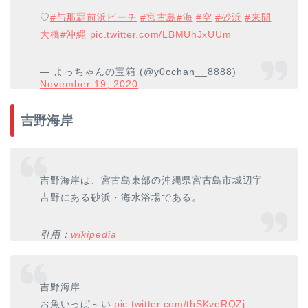
♡
#与那覇前浜ビーチ
#宮古島
#海
#空
#砂浜
#来間
大橋
#沖縄
pic.twitter.com/LBMUhJxUUm
— よっちゃんの宝箱 (@y0cchan__8888)
November 19, 2020
吉野海岸
吉野海岸は、宮古島東部の沖縄県宮古島市城辺字
吉野にある砂浜・海水浴場である。
引用：
wikipedia
吉野海岸
お魚いっぱ～い
pic.twitter.com/thSKveRQZj