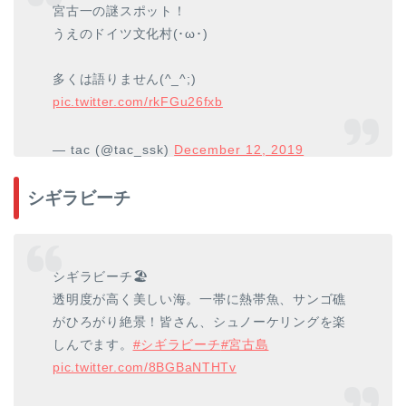
宮古一の謎スポット！
うえのドイツ文化村(･ω･)
多くは語りません(^_^;)
pic.twitter.com/rkFGu26fxb
— tac (@tac_ssk)
December 12, 2019
シギラビーチ
シギラビーチ🏖
透明度が高く美しい海。一帯に熱帯魚、サンゴ礁
がひろがり絶景！皆さん、シュノーケリングを楽
しんでます。
#シギラビーチ
#宮古島
pic.twitter.com/8BGBaNTHTv