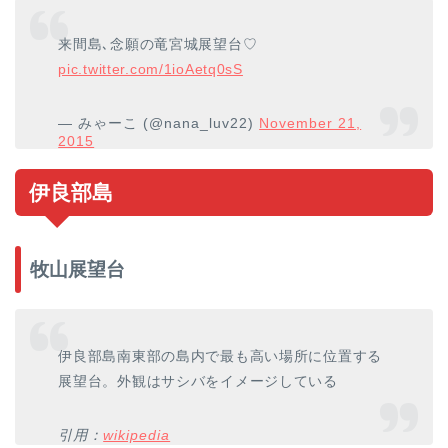
来間島､念願の竜宮城展望台♡
pic.twitter.com/1ioAetq0sS
— みゃーこ (@nana_luv22)
November 21,
2015
伊良部島
牧山展望台
伊良部島南東部の島内で最も高い場所に位置する
展望台。外観はサシバをイメージしている
引用：
wikipedia