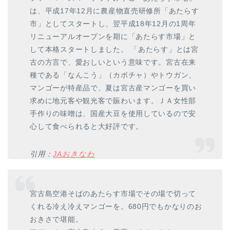
は、平成17年12月に農産物直売研修所「あたらす
市」としてスタートし、翌平成18年12月の1周年
リニューアルオープンを期に「あたらす市場」と
して本格スタートしました。 「あたらす」とは宮
古の方言で、愛おしいという意味です。宮古在来
種である「なんこう」（カボチャ）やトウガン、
マンゴーが特産品で、夏は宮古産マンゴーを買い
求めに地元客や観光客で賑わいます。ＪＡ女性部
手作りの味噌は、国産大豆を使用しているので安
心して食べられると大好評です。
引用：
JAおきなわ
宮古島空港そばのあたらす市場でその場で切って
くれる冷え冷えマンゴーを。680円でもかなりのお
おきさで堪能。