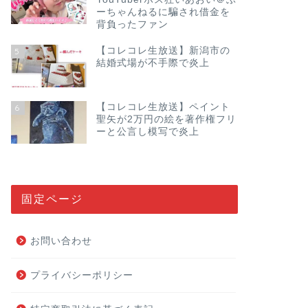
ーちゃんねるに騙され借金を
背負ったファン
【コレコレ生放送】新潟市の
5
結婚式場が不手際で炎上
【コレコレ生放送】ペイント
6
聖矢が2万円の絵を著作権フリ
ーと公言し模写で炎上
固定ページ
お問い合わせ
プライバシーポリシー