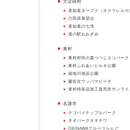
大宜味村
喜如嘉ターブク（オクラレルカ
六田原展望台
喜如嘉の七滝
道の駅おおぎみ
東村
東村村民の森つつじエコパーク
東村ふれあいヒルギ公園
福地川海浜公園
慶佐次ウッパマビーチ
東村特産品加工直売所サンライ
名護市
ナゴパイナップルパーク
ネオパークオキナワ
OKINAWAフルーツらんど