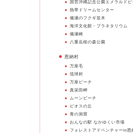
国営沖縄記念公園エメラルドビ
熱帯ドリームセンター
備瀬のフクギ並木
海洋文化館・プラネタリウム
備瀬崎
八重岳桜の森公園
恩納村
万座毛
琉球村
万座ビーチ
真栄田岬
ムーンビーチ
ビオスの丘
青の洞窟
おんなの駅 なかゆくい市場
フォレストアドベンチャーin恩