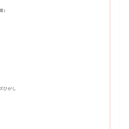
畑）
ズひがし