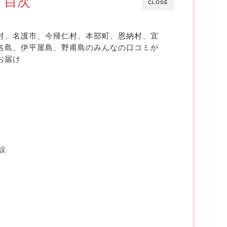
目次
CLOSE
村、名護市、今帰仁村、本部町、恩納村、宜
名島、伊平屋島、野甫島のみんなの口コミが
お届け
設