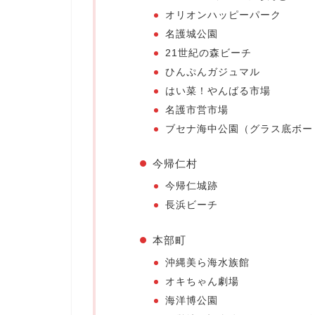
オリオンハッピーパーク
名護城公園
21世紀の森ビーチ
ひんぷんガジュマル
はい菜！やんばる市場
名護市営市場
ブセナ海中公園（グラス底ボー
今帰仁村
今帰仁城跡
長浜ビーチ
本部町
沖縄美ら海水族館
オキちゃん劇場
海洋博公園