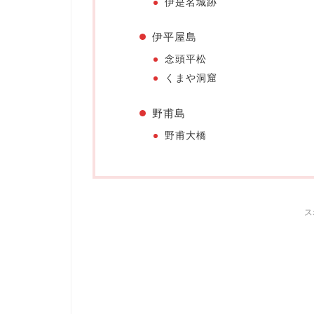
伊是名城跡
伊平屋島
念頭平松
くまや洞窟
野甫島
野甫大橋
ス