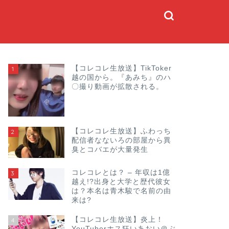
【コレコレ生放送】TikToker
1
越の国から。『あみち』のハ
〇撮り動画が拡散される。
【コレコレ生放送】ふわっち
2
配信者なないろの部屋から異
臭とコバエが大量発生
コレコレとは？ – 年収は1億
3
越え!?出身と大学と歴代彼女
は？本名は青木駿で名前の由
来は?
【コレコレ生放送】炎上！
4
YouTuberホス狂いあおい＠ぶ